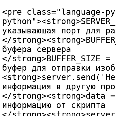
<pre class="language-py
python"><strong>SERVER_
указывающая порт для ра
</strong><strong>BUFFER
буфера сервера

</strong>BUFFER_SIZE = 
буфер для отправки изоб
<strong>server.send('He
информация в другую про
</strong><strong>data =
информацию от скрипта

</strong><strong>server