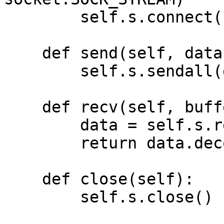
        self.s.connect((self.host, self.port))

    def send(self, data):

        self.s.sendall(data.encode('utf-8'))

    def recv(self, buffer_size=1024):

        data = self.s.recv(buffer_size)

        return data.decode('utf-8')

    def close(self):

        self.s.close()
