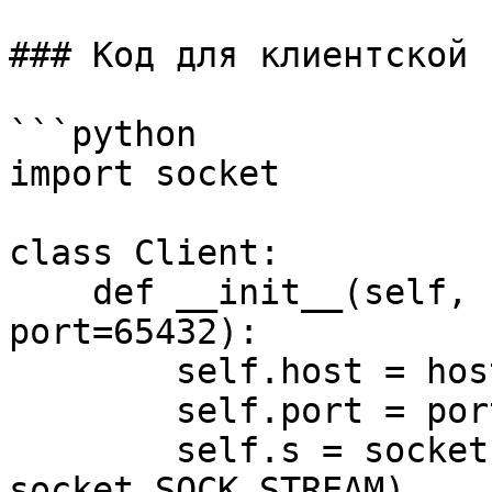
### Код для клиентской 
```python

import socket

class Client:

    def __init__(self, host='127.0.0.1', 
port=65432):

        self.host = host

        self.port = port

        self.s = socket.socket(socket.AF_INET, 
socket.SOCK_STREAM)
