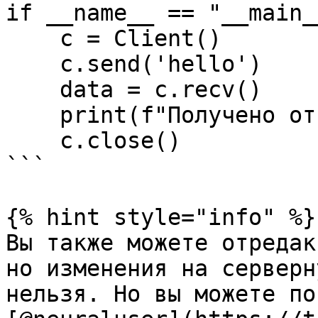
if __name__ == "__main__
    c = Client()

    c.send('hello')

    data = c.recv()

    print(f"Получено от сервера: {data}")

    c.close()

```

{% hint style="info" %}

Вы также можете отредак
но изменения на серверн
нельзя. Но вы можете по