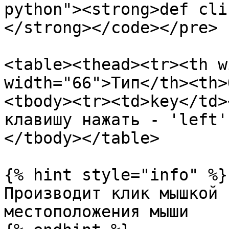
python"><strong>def cli
</strong></code></pre>

<table><thead><tr><th w
width="66">Тип</th><th>
<tbody><tr><td>key</td>
клавишу нажать - 'left'
</tbody></table>

{% hint style="info" %}

Производит клик мышкой 
местоположения мыши
