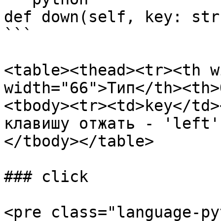
def down(self, key: str
```

<table><thead><tr><th w
width="66">Тип</th><th>
<tbody><tr><td>key</td>
клавишу отжать - 'left'
</tbody></table>

### click

<pre class="language-py