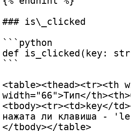
{% endhint %}

### is\_clicked

```python

def is_clicked(key: str
```

<table><thead><tr><th w
width="66">Тип</th><th>
<tbody><tr><td>key</td>
нажата ли клавиша - 'le
</tbody></table>
