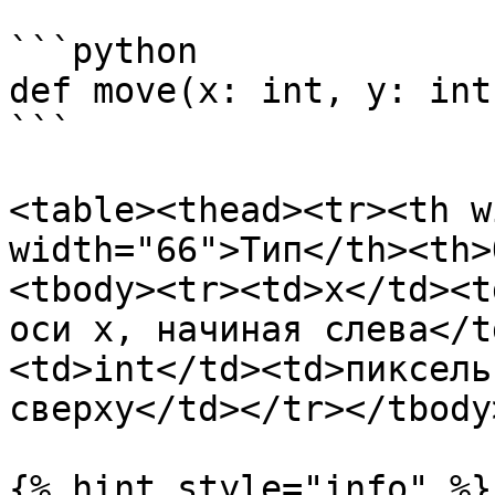
```python

def move(x: int, y: int
```

<table><thead><tr><th w
width="66">Тип</th><th>
<tbody><tr><td>x</td><t
оси x, начиная слева</t
<td>int</td><td>пиксель
сверху</td></tr></tbody
{% hint style="info" %}
