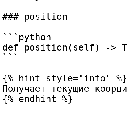
### position

```python

def position(self) -> T
```

{% hint style="info" %}

Получает текущие коорди